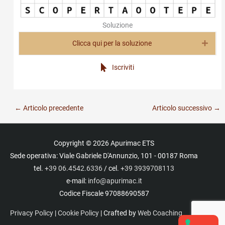
Soluzione
Clicca qui per la soluzione
Espa
Iscriviti
←
Articolo precedente
Articolo successivo
→
Copyright © 2026
Apurimac ETS
Sede operativa: Viale Gabriele D'Annunzio, 101 - 00187 Roma
tel.
+39 06.4542.6336
/ cel.
+39 3939708113
e-mail:
info@apurimac.it
Codice Fiscale 97088690587
Privacy Policy
|
Cookie Policy
| Crafted by
Web Coaching