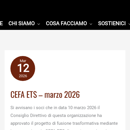
E
CHI SIAMO
COSA FACCIAMO
SOSTIENICI
Mar
12
2026
CEFA ETS – marzo 2026
Si avvisano i soci che in data 10 marzo 2026 il
Consiglio Direttivo di questa organizzazione ha
approvato il progetto di fusione trasformativa mediante