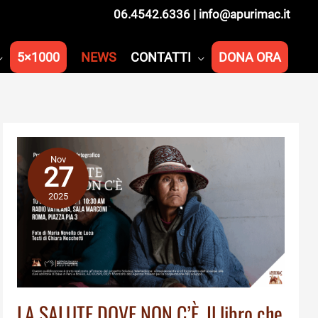
06.4542.6336
|
info@apurimac.it
5×1000
NEWS
CONTATTI
DONA ORA
Nov
27
2025
LA SALUTE DOVE NON C’È. Il libro che