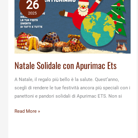
26
2025
Natale Solidale con Apurimac Ets
A Natale, il regalo più bello è la salute. Quest’anno,
scegli di rendere le tue festività ancora più speciali con i
panettoni e pandori solidali di Apurimac ETS. Non si
Natale
Read More »
Solidale
con
Apurimac