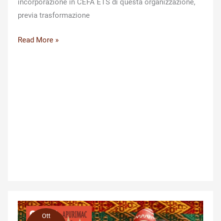
incorporazione in CEFA ETS di questa organizzazione,
previa trasformazione
CEFA
Read More »
ETS
–
marzo
2026
Ott