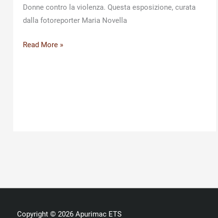
Donne contro la violenza. Questa esposizione, curata
dalla fotoreporter Maria Novella
Iman
Read More »
Sutiyki
–
Donne
contro
la
violenza.
Immagini
e
parole
per
combattere
la
Copyright © 2026
Apurimac ETS
violenza