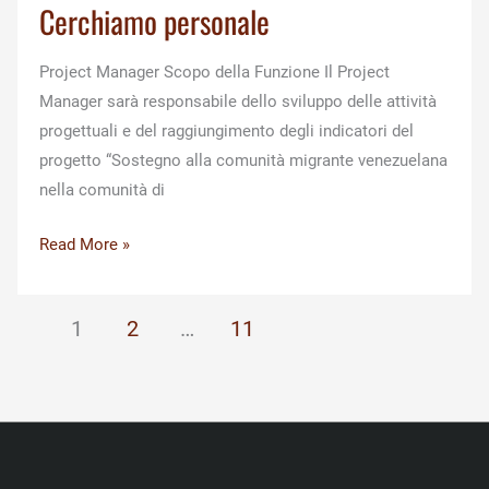
Cerchiamo personale
Project Manager Scopo della Funzione Il Project
Manager sarà responsabile dello sviluppo delle attività
progettuali e del raggiungimento degli indicatori del
progetto “Sostegno alla comunità migrante venezuelana
nella comunità di
Cerchiamo
Read More »
personale
1
2
…
11