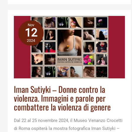
Ets
Nov
12
2024
Iman Sutiyki – Donne contro la
violenza. Immagini e parole per
combattere la violenza di genere
Dal 22 al 25 novembre 2024, il Museo Venanzo Crocetti
di Roma ospiterà la mostra fotografica Iman Sutiyki –