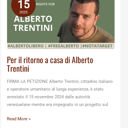
15
Il
libro
2025
che
racconta
con
i
testi
scritti
Per il ritorno a casa di Alberto
da
Trentini
Chiara
Nocchetti
FIRMA LA PETIZIONE Alberto Trentini, cittadino italiano
l’impegno
e operatore umanitario di lunga esperienza, è stato
di
arrestato il 15 novembre 2024 dalle autorità
Apurimac
venezuelane mentre era impegnato in un progetto sul
ETS
sulle
Per
Read More »
Ande
il