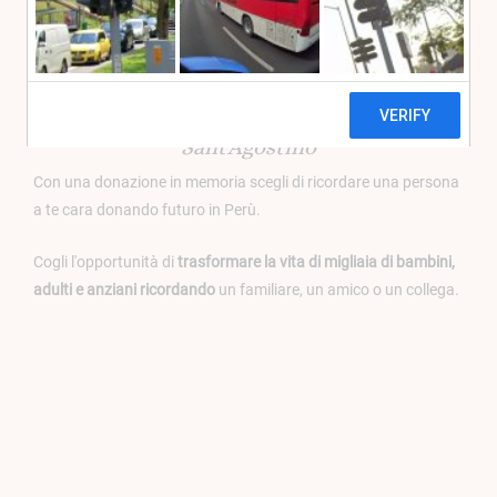
Signore, non ti chiediamo perché ce l'hai
tolto, ma ti ringraziamo per il tempo che ce
l'hai donato -
Sant'Agostino
Con una donazione in memoria scegli di ricordare una persona
a te cara donando futuro in Perù.
Cogli l'opportunità di
trasformare la vita di migliaia di bambini,
adulti e anziani ricordando
un familiare, un amico o un collega.