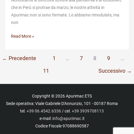
Nonostante le difficoltà dovute alla pandemia e al lockdown,
che in Perù si protrae da marzo, le nostre attività in
Apurimac non si sono fermate. Le abbiamo rimodulate, ma
non
Un
Read More »
nuovo
progetto
←
Precedente
1
…
7
8
9
…
per
il
11
Successivo
→
Perù
Copyright © 2026
Apurimac ETS
Sede operativa: Viale Gabriele D'Annunzio, 101 - 00187 Roma
tel.
+39 06.4542.6336
/ cel.
+39 3939708113
e-mail:
info@apurimac.it
Codice Fiscale 97088690587