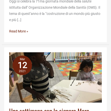
Oggi si celebra la 71ma giornata mondiale della salute
istituita dall’ Organizzazione Mondiale della Sanità (OMS). Il
tema di quest’anno è la “costruzione di un mondo più giusto
e più […]
Giornata
Read More »
mondiale
della
salute
2021
Mar
12
2021
Una settimana con la signora Mora