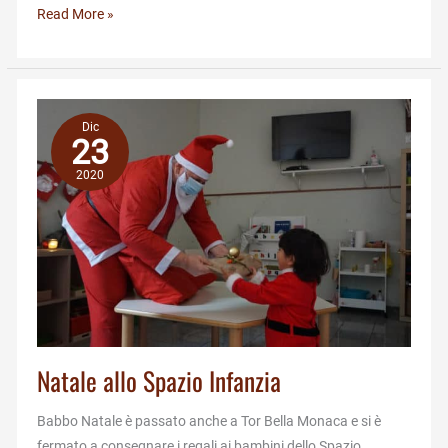
È
Read More »
online
il
bando
SCU
Dic
2020
23
2020
Natale allo Spazio Infanzia
Babbo Natale è passato anche a Tor Bella Monaca e si è
fermato a consegnare i regali ai bambini dello Spazio