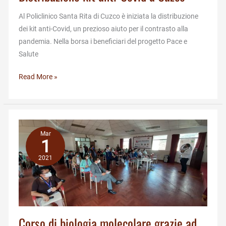
Al Policlinico Santa Rita di Cuzco è iniziata la distribuzione
dei kit anti-Covid, un prezioso aiuto per il contrasto alla
pandemia. Nella borsa i beneficiari del progetto Pace e
Salute
Distribuzione
Read More »
kit
anti-
Covid
a
Mar
Cuzco
1
2021
Corso di biologia molecolare grazie ad