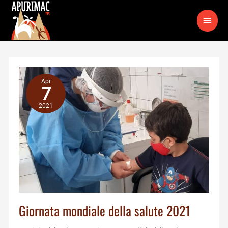
Vai
MEN
al
contenuto
PRIN
Apr
7
2021
Giornata mondiale della salute 2021