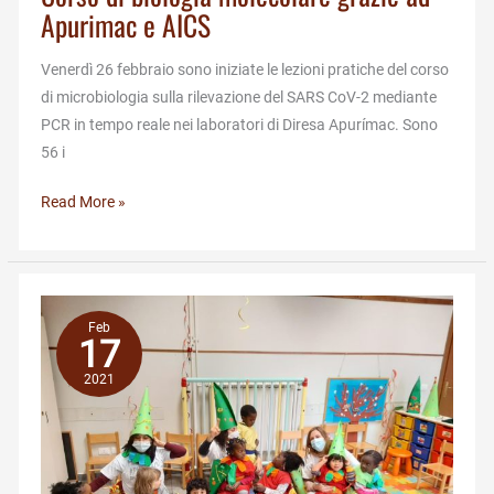
Apurimac e AICS
Venerdì 26 febbraio sono iniziate le lezioni pratiche del corso
di microbiologia sulla rilevazione del SARS CoV-2 mediante
PCR in tempo reale nei laboratori di Diresa Apurímac. Sono
56 i
Corso
Read More »
di
biologia
molecolare
grazie
Feb
ad
17
Apurimac
2021
e
AICS