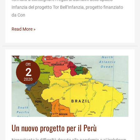
Infanzia del progetto Tor Bell’Infanzia, progetto finanziato
da Con
Natale
Read More »
allo
Spazio
Infanzia
Ott
2
2020
Un nuovo progetto per il Perù