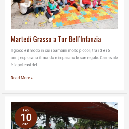
Martedì Grasso a Tor Bell’Infanzia
Il gioco è il modo in cui i bambini molto piccoli, tra i 3 e i 6
anni, esplorano il mondo e imparano le sue regole. Carnevale
è l’apoteosi del
Martedì
Read More »
Grasso
a
Tor
Bell’Infanzia
Feb
10
2021