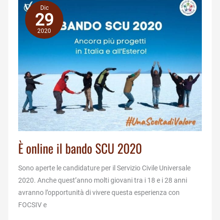
di
Dic
Abancay
29
2020
È online il bando SCU 2020
Sono aperte le candidature per il Servizio Civile Universale
2020. Anche quest’anno molti giovani tra i 18 e i 28 anni
avranno l’opportunità di vivere questa esperienza con
FOCSIV e