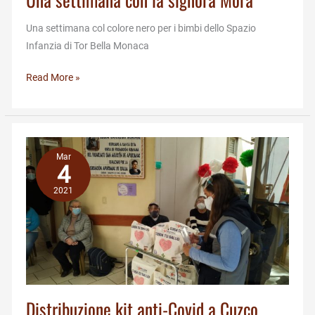
Una settimana col colore nero per i bimbi dello Spazio
Infanzia di Tor Bella Monaca
Una
Read More »
settimana
con
la
signora
Mar
Mora
4
2021
Distribuzione kit anti-Covid a Cuzco