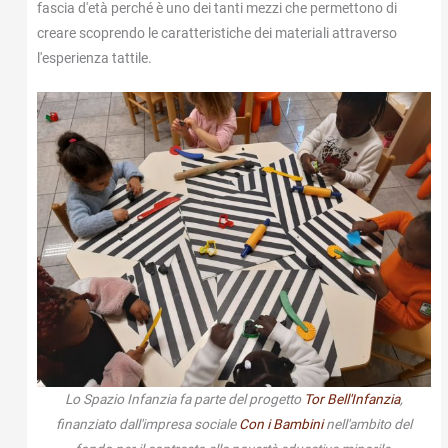
fascia d'età perché è uno dei tanti mezzi che permettono di
creare scoprendo le caratteristiche dei materiali attraverso
l'esperienza tattile.
Lo Spazio Infanzia fa parte del progetto
Tor Bell'Infanzia
,
finanziato dall'impresa sociale
Con i Bambini
nell'ambito del