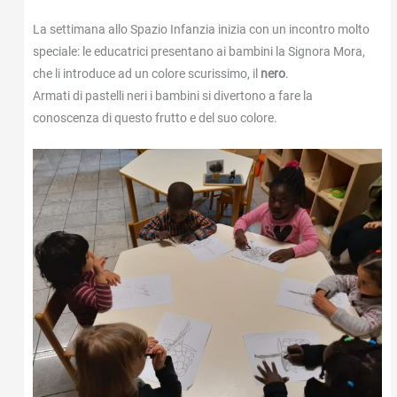
La settimana allo Spazio Infanzia inizia con un incontro molto
speciale: le educatrici presentano ai bambini la Signora Mora,
che li introduce ad un colore scurissimo, il
nero
.
Armati di pastelli neri i bambini si divertono a fare la
conoscenza di questo frutto e del suo colore.