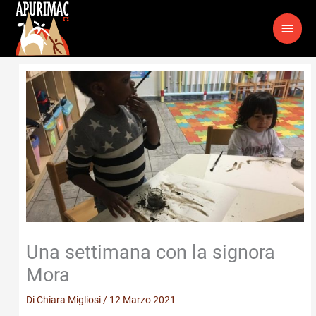
Vai
MEN
al
contenuto
PRIN
Una settimana con la signora
Mora
Di
Chiara Migliosi
/
12 Marzo 2021