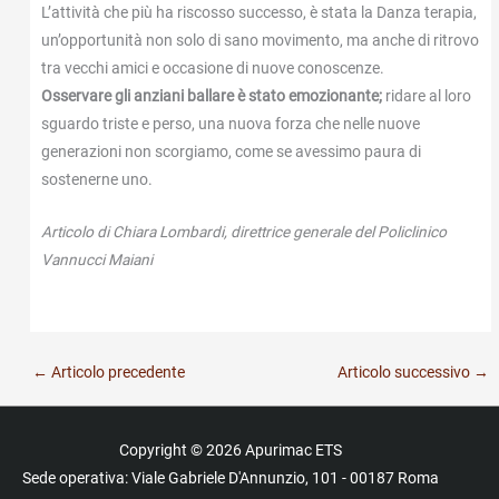
L’attività che più ha riscosso successo, è stata la Danza terapia,
un’opportunità non solo di sano movimento, ma anche di ritrovo
tra vecchi amici e occasione di nuove conoscenze.
Osservare gli anziani ballare è stato emozionante;
ridare al loro
sguardo triste e perso, una nuova forza che nelle nuove
generazioni non scorgiamo, come se avessimo paura di
sostenerne uno.
Articolo di Chiara Lombardi, direttrice generale del Policlinico
Vannucci Maiani
←
Articolo precedente
Articolo successivo
→
Copyright © 2026
Apurimac ETS
Sede operativa: Viale Gabriele D'Annunzio, 101 - 00187 Roma