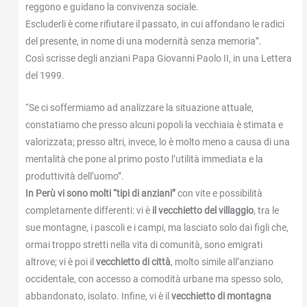
reggono e guidano la convivenza sociale.
Escluderli è come rifiutare il passato, in cui affondano le radici
del presente, in nome di una modernità senza memoria”.
Così scrisse degli anziani Papa Giovanni Paolo II, in una Lettera
del 1999.
“Se ci soffermiamo ad analizzare la situazione attuale,
constatiamo che presso alcuni popoli la vecchiaia è stimata e
valorizzata; presso altri, invece, lo è molto meno a causa di una
mentalità che pone al primo posto l’utilità immediata e la
produttività dell’uomo”.
In Perù vi sono molti “tipi di anziani”
con vite e possibilità
completamente differenti: vi è
il vecchietto del villaggio
, tra le
sue montagne, i pascoli e i campi, ma lasciato solo dai figli che,
ormai troppo stretti nella vita di comunità, sono emigrati
altrove; vi è poi il
vecchietto di città
, molto simile all’anziano
occidentale, con accesso a comodità urbane ma spesso solo,
abbandonato, isolato. Infine, vi è il
vecchietto di montagna