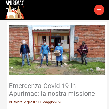
Vai
MEN
al
contenuto
PRIN
Emergenza Covid-19 in
Apurimac: la nostra missione
Di
Chiara Migliosi
/
11 Maggio 2020