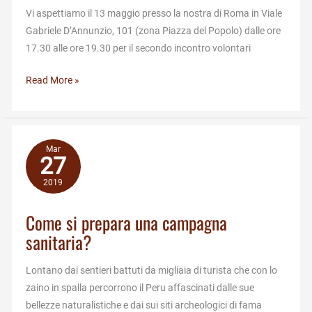
Vi aspettiamo il 13 maggio presso la nostra di Roma in Viale
Gabriele D’Annunzio, 101 (zona Piazza del Popolo) dalle ore
17.30 alle ore 19.30 per il secondo incontro volontari
Secondo
Read More »
incontro
volontari
Roma
Mar
27
2019
Come si prepara una campagna
sanitaria?
Lontano dai sentieri battuti da migliaia di turista che con lo
zaino in spalla percorrono il Peru affascinati dalle sue
bellezze naturalistiche e dai sui siti archeologici di fama