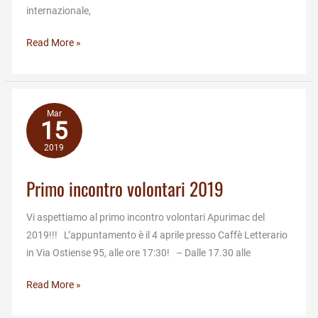
internazionale,
Come
Read More »
si
prepara
una
campagna
Mar
15
sanitaria?
2019
Primo incontro volontari 2019
Vi aspettiamo al primo incontro volontari Apurimac del
2019!!! L’appuntamento è il 4 aprile presso Caffè Letterario
in Via Ostiense 95, alle ore 17:30! – Dalle 17.30 alle
Primo
Read More »
incontro