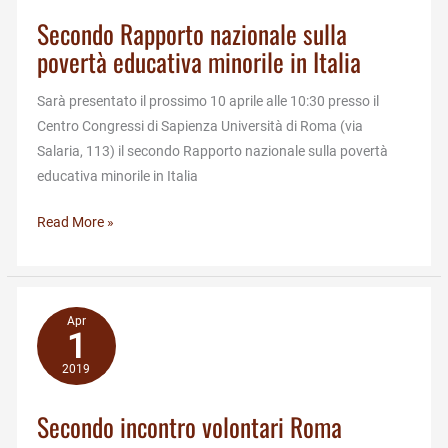
Secondo Rapporto nazionale sulla
povertà educativa minorile in Italia
Sarà presentato il prossimo 10 aprile alle 10:30 presso il
Centro Congressi di Sapienza Università di Roma (via
Salaria, 113) il secondo Rapporto nazionale sulla povertà
educativa minorile in Italia
Secondo
Read More »
Rapporto
nazionale
sulla
povertà
Apr
1
educativa
2019
minorile
in
Secondo incontro volontari Roma
Italia