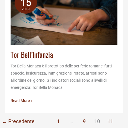
15
2019
Tor Bell’Infanzia
Tor Bella Monaca è il prototipo delle periferie romane: furti,
spaccio, insicurezza, immigrazione, retate, arresti sono
all’ordine del giorno. Gli indicatori sociali sono a livelli di
emergenza: Tor Bella Monaca
Tor
Read More »
Bell’Infanzia
←
Precedente
1
…
9
10
11