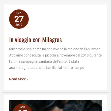
volontari
2019
Feb
27
2019
In viaggio con Milagros
Milagros è una bambina che vive nella regione dell’Apurimac.
Abbiamo conosciuta la piccola a novembre del 2018 durante
l’ultima campagna sanitaria dell’anno. È stata
accompagnata dai suoi familiari al nostro campo
In
Read More »
viaggio
con
Milagros
Gen