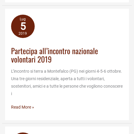
2019
Lug
5
2019
Partecipa all’incontro nazionale
volontari 2019
L’incontro si terra a Montefalco (PG) nei giorni 4-5-6 ottobre.
Una tre giorni residenziale, aperta a tutti i volontari,
sostenitori, amici e a tutte le persone che vogliono conoscere
i
Partecipa
Read More »
all’incontro
nazionale
volontari