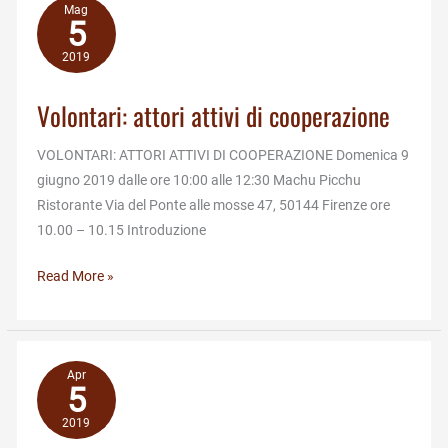
2019
Mag
5
2019
Volontari: attori attivi di cooperazione
VOLONTARI: ATTORI ATTIVI DI COOPERAZIONE Domenica 9
giugno 2019 dalle ore 10:00 alle 12:30 Machu Picchu
Ristorante Via del Ponte alle mosse 47, 50144 Firenze ore
10.00 – 10.15 Introduzione
Volontari:
Read More »
attori
attivi
di
cooperazione
Apr
5
2019