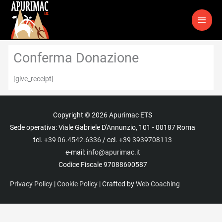
Vai
MEN
al
contenuto
PRIN
Conferma Donazione
[give_receipt]
Copyright © 2026
Apurimac ETS
Sede operativa: Viale Gabriele D'Annunzio, 101 - 00187 Roma
tel.
+39 06.4542.6336
/ cel.
+39 3939708113
e-mail:
info@apurimac.it
Codice Fiscale 97088690587
Privacy Policy
|
Cookie Policy
| Crafted by
Web Coaching